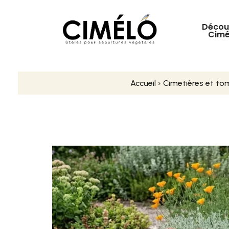
Décou
Cimé
Accueil
›
Cimetières et t