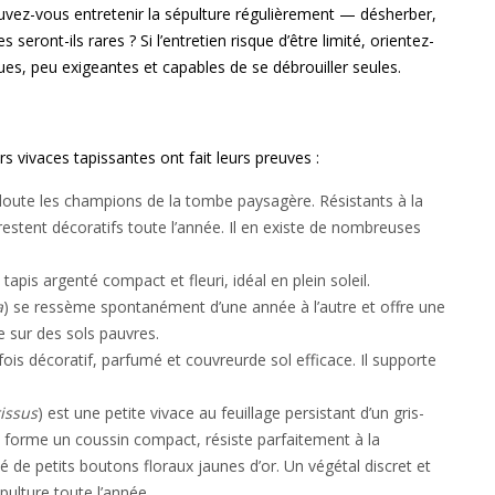
uvez-vous entretenir la sépulture régulièrement — désherber,
seront-ils rares ? Si l’entretien risque d’être limité, orientez-
es, peu exigeantes et capables de se débrouiller seules.
rs vivaces tapissantes ont fait leurs preuves :
doute les champions de la tombe paysagère. Résistants à la
 restent décoratifs toute l’année. Il en existe de nombreuses
tapis argenté compact et fleuri, idéal en plein soleil.
a
) se ressème spontanément d’une année à l’autre et offre une
 sur des sols pauvres.
 fois décoratif, parfumé et couvreurde sol efficace. Il supporte
issus
) est une petite vivace au feuillage persistant d’un gris-
e forme un coussin compact, résiste parfaitement à la
té de petits boutons floraux jaunes d’or. Un végétal discret et
pulture toute l’année.