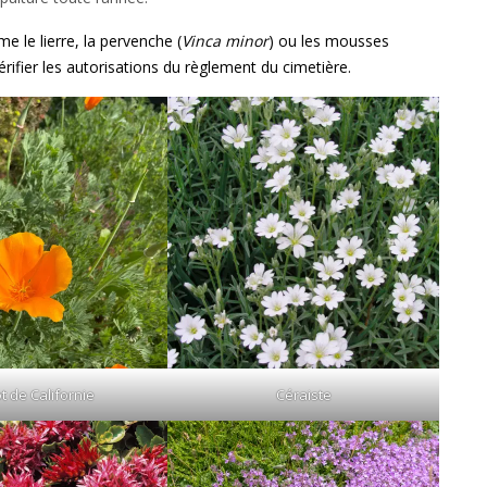
 le lierre, la pervenche (
Vinca minor
) ou les mousses
érifier les autorisations du règlement du cimetière.
t de Californie
Céraiste