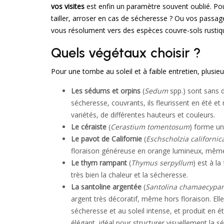
vos visites
est enfin un paramètre souvent oublié. Po
tailler, arroser en cas de sécheresse ? Ou vos passages 
vous résolument vers des espèces couvre-sols rustiqu
Quels végétaux choisir ?
Pour une tombe au soleil et à faible entretien, plusieu
Les sédums et orpins
(
Sedum
spp.) sont sans 
sécheresse, couvrants, ils fleurissent en été et
variétés, de différentes hauteurs et couleurs.
Le céraiste
(
Cerastium tomentosum
) forme un 
Le pavot de Californie
(
Eschscholzia californic
floraison généreuse en orange lumineux, même
Le thym rampant
(
Thymus serpyllum
) est à la
très bien la chaleur et la sécheresse.
La santoline argentée
(
Santolina chamaecypar
argent très décoratif, même hors floraison. Ell
sécheresse et au soleil intense, et produit en é
élégant, idéal pour structurer visuellement la sé