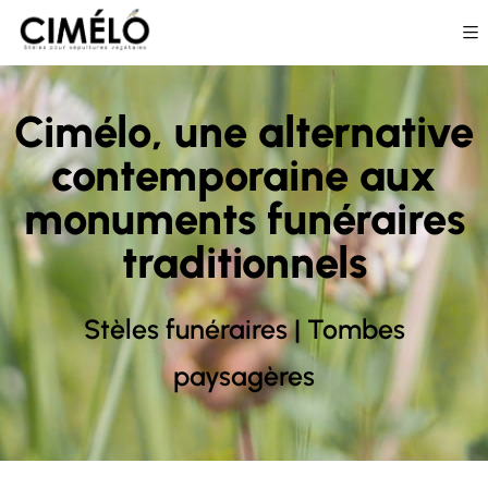
Cimélo, une alternative
contemporaine aux
monuments funéraires
traditionnels
Stèles funéraires | Tombes
paysagères